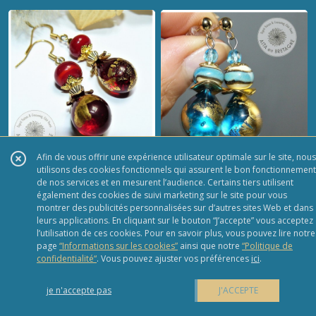
bohème-chic,
d'oreilles
artisanal,
bohème-chic,
plaqué or
artisanal,
24k, verre
plaqué or
filé, bois de
24k, verre filé
santal, coco
- Idée cadeau
- Idée cadeau
FEMME
FEMME
anniversaire,
fêtes, Noël
Afin de vous offrir une expérience utilisateur optimale sur le site, nous
utilisons des cookies fonctionnels qui assurent le bon fonctionnement
VENDU ?
Sur demande
VENDU ?
Sur demande
de nos services et en mesurent l’audience. Certains tiers utilisent
GOUTTES
GOUTTES
également des cookies de suivi marketing sur le site pour vous
ROUGE ET OR
TURQUOISE
montrer des publicités personnalisées sur d’autres sites Web et dans
PLUS DE DÉTAILS
PLUS DE DÉTAILS
leurs applications. En cliquant sur le bouton “J’accepte” vous acceptez
♥ Boucles
ET OR ♥
l’utilisation de ces cookies. Pour en savoir plus, vous pouvez lire notre
d'oreilles
Boucles
page
“Informations sur les cookies”
ainsi que notre
“Politique de
bohème-chic,
d'oreilles
confidentialité“
. Vous pouvez ajuster vos préférences
ici
.
artisanal,
bohème-chic,
plaqué or
je n'accepte pas
artisanal,
J'ACCEPTE
24k, verre filé
plaqué or