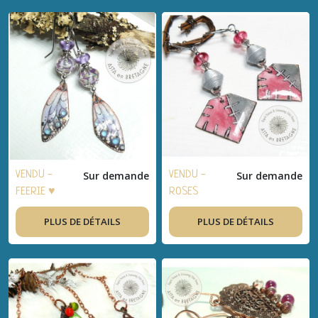
FEMMES
artisanal,
verre filé,
plaqué or,
laiton doré -
Idée cadeau
femme
VENDU -
Sur demande
VENDU -
Sur demande
FEERIE ♥
ROSES
Boucles
ARGENTEES
PLUS DE DÉTAILS
PLUS DE DÉTAILS
d'oreilles
♥ Boucles
bohèmes,
d'oreilles
artisanal,
bohèmes,
acier inox,
artisanal,
verre filé,
acier inox,
cuivre émaillé
verre filé,