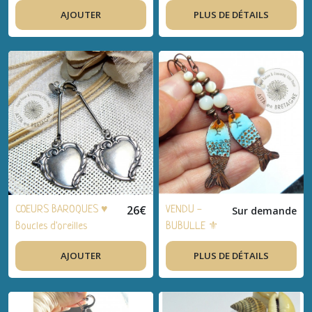
bijou artisanal, bois,
OCEANES ⚜
AJOUTER
PLUS DE DÉTAILS
bronze, coquillage,
Boucles
pierre - Idée cadeau
d'oreilles
femme, été
bohème-chic,
bijou artisanal,
cuivre émaillé,
nacre blanche
naturelle -
Idée cadeau
femme, été
26
€
COEURS BAROQUES ♥
VENDU -
Sur demande
Boucles d'oreilles
BUBULLE ⚜
bohème-chic, artisanal,
Boucles
AJOUTER
PLUS DE DÉTAILS
acier inox, coeurs
d'oreilles
vintage 70 - Idée
bohème-chic,
cadeau, fêtes,
bijou
anniversaire
artisanal,