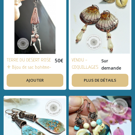
cuivre émaillé,
nacre
blanche
naturelle -
Idée cadeau
femme, été
50
€
TERRE DU DESERT ROSE
VENDU -
Sur
⚜ Bijou de sac bohème-
COQUILLAGES
demande
chic, bijou artisanal,
⚜ Boucles
AJOUTER
PLUS DE DÉTAILS
céramique, acier
d'oreilles
inoxydable, cuir - Idée
bohème-chic,
cadeau femme, été
bijou
artisanal,
cuivre émaillé,
cuivre, nacre
blanche - Idée
cadeau