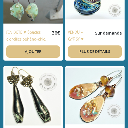
vintage - Idée
cadeau,
fêtes,
anniversaire
36
€
FIN D'ETE ♥ Boucles
VENDU -
Sur demande
d'oreilles bohème-chic,
GYPSY ♥
artisanal, verre filé,
Boucles
AJOUTER
PLUS DE DÉTAILS
verre de bohème,
d'oreilles
bronze - Idée cadeau,
bohème-chic,
fêtes, anniversaire
artisanal,
céramique,
bronze - Idée
cadeau,
fêtes,
anniversaire