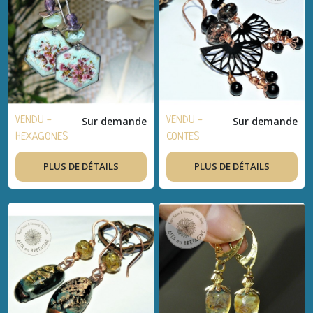
verre filé,
papier, inox -
idée cadeau
FEMMES
HALLOWEEN
VENDU -
Sur demande
VENDU -
Sur demande
HEXAGONES
CONTES
♥ Boucles
D'AUTOMNE ♥
PLUS DE DÉTAILS
PLUS DE DÉTAILS
d'oreilles
Boucles
bohèmes,
d'oreilles
artisanal,
bohèmes,
plaqué
artisanal,
argent, verre
cuivre
de Bohème,
brillant, verre
cuivre émaillé
filé - idée
- idée cadeau
cadeau
FEMMES
FEMMES