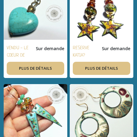
VENDU - LE
Sur demande
RESERVE
Sur demande
COEUR DE
KATIA?
L'OCEAN ♥
ETOILES ♥
PLUS DE DÉTAILS
PLUS DE DÉTAILS
Collier
Boucles
bohème,
d'oreilles
romantique,
bohèmes,
marin,
artisanal,
turquoise,
plaqué or,
bronze - Idée
laiton, verre
cadeau
filé, cuivre
femmes, fêtes
émaillé,
agates - idée
cadeau