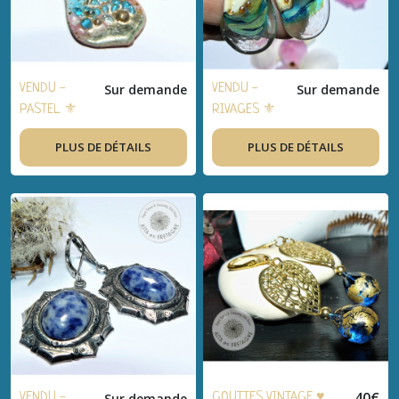
femme, été
VENDU -
Sur demande
VENDU -
Sur demande
PASTEL ⚜
RIVAGES ⚜
Boucles
Boucles
PLUS DE DÉTAILS
PLUS DE DÉTAILS
d'oreilles
d'oreilles
bohème-chic,
bohème-chic,
bijou
bijou
artisanal,
artisanal,
cuivre émaillé,
verre filé,
cuivre - Idée
cuivre - Idée
cadeau
cadeau
femme, été
femme, été
40
€
VENDU -
Sur demande
GOUTTES VINTAGE ♥