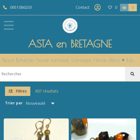
Fermer
0651086203
Contact
0
0
FILTRES
Tous
ASTA en BRETAGNE
les
produits
Bijoux Bohèmes haute fantaisie, Lainages, Home déco ♥ Esprit Nature & Cocooning Côté Ouest ♥ Modèles uniques fait main en Bretagne
BIJOUX
Haute
Fantaisie
(206)
Filtres
807 résultats
LAINAGES
(28)
Trier par
Carte
CADEAU
(1)
PRODUITS