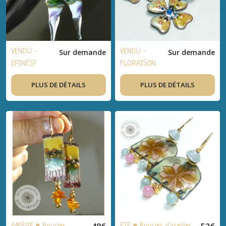
VENDU -
Sur demande
VENDU -
Sur demande
EPINES?
FLORAISON
Boucles
♥ Boucles
PLUS DE DÉTAILS
PLUS DE DÉTAILS
d'oreilles
d'oreilles
bohèmes,
bohèmes,
artisanal,
artisanal,
cuivre
acier, cuivre
brillant, verre
émaillé, verre
filé, verre de
filé - idée
bohème -
cadeau
idée cadeau
FEMMES
Fêtes,
anniversaire