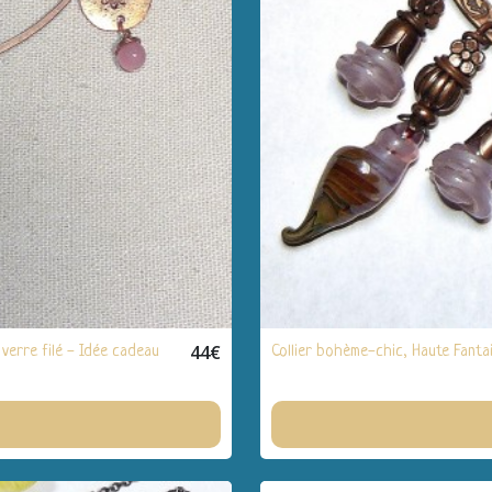
44
€
 verre filé - Idée cadeau
Collier bohème-chic, Haute Fantai