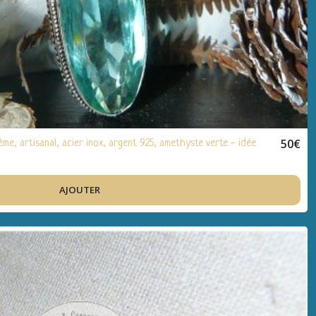
50
€
e, artisanal, acier inox, argent 925, amethyste verte - idée
AJOUTER