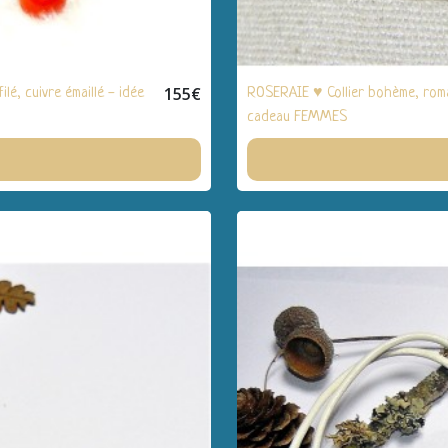
155
€
lé, cuivre émaillé - idée
ROSERAIE ♥ Collier bohème, romant
cadeau FEMMES