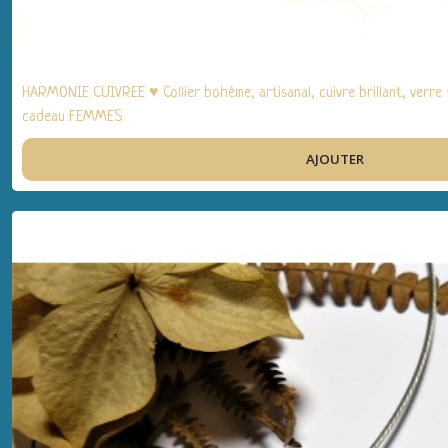
HARMONIE CUIVREE ♥ Collier bohème, artisanal, cuivre brillant, verre fi
cadeau FEMMES
AJOUTER