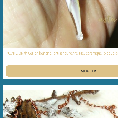
Bagues
(4)
Afficher
les
résultats
POINTE OR⚜️ Collier bohème, artisanal, verre filé, céramique, plaqué
AJOUTER