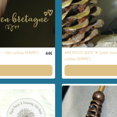
44
€
 or - idée cadeau FEMMES
AMETHYSTE VERTE ⚜️ Collier bohèm
cadeau FEMMES