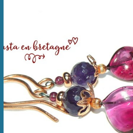
Vendu
Lainages
(48)
Vendu
Maison
(7)
VENDU
BEURRE
(1)
Afficher
les
résultats