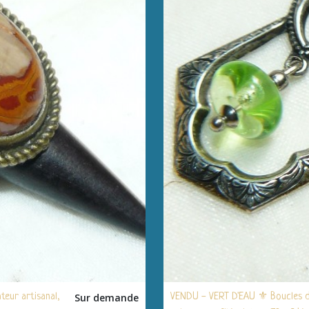
eur artisanal,
Sur demande
VENDU - VERT D'EAU ⚜ Boucles d'o