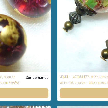
, bijou de
Sur demande
VENDU - ACIDULEES ⚜ Boucles d'or
e cadeau FEMME
verre filé, bronze - Idée cadeau