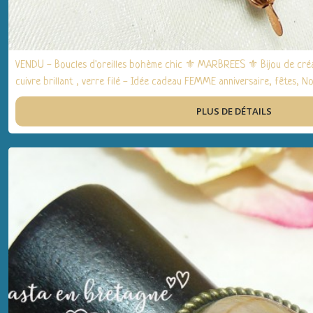
VENDU - Boucles d'oreilles bohème chic ⚜ MARBREES ⚜ Bijou de créat
cuivre brillant , verre filé - Idée cadeau FEMME anniversaire, fêtes, No
PLUS DE DÉTAILS