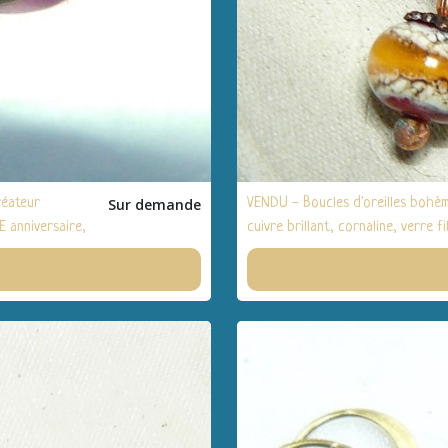
réateur
Sur demande
VENDU - Boucles d'oreilles bohè
E anniversaire,
cuivre brillant, cornaline, verre
anniversaire, fêtes, Noël