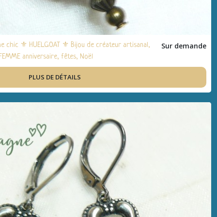
me chic ⚜ HUELGOAT ⚜ Bijou de créateur artisanal,
Sur demande
 FEMME anniversaire, fêtes, Noël
PLUS DE DÉTAILS