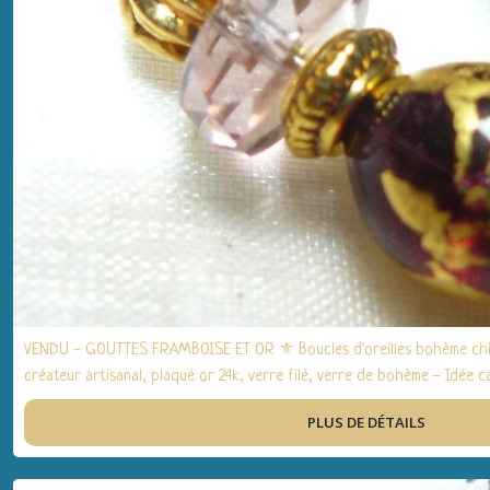
VENDU - GOUTTES FRAMBOISE ET OR ⚜ Boucles d'oreilles bohème chic
créateur artisanal, plaqué or 24k, verre filé, verre de bohème - Idé
anniversaire, fêtes, Noël
PLUS DE DÉTAILS