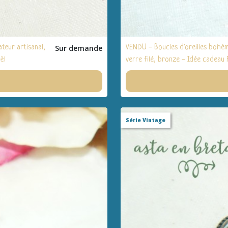
eur artisanal,
Sur demande
VENDU - Boucles d'oreilles bohè
ël
verre filé, bronze - Idée cadeau
Série Vintage