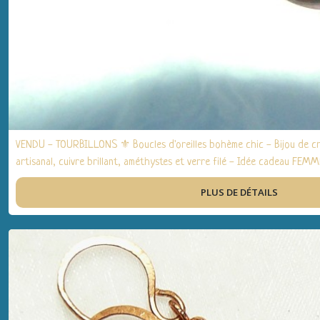
VENDU - TOURBILLONS ⚜ Boucles d'oreilles bohème chic - Bijou de c
artisanal, cuivre brillant, améthystes et verre filé - Idée cadeau FEMM
fêtes, Noël
PLUS DE DÉTAILS