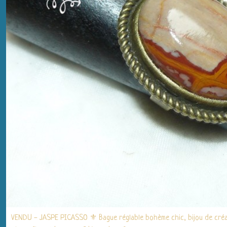
VENDU - JASPE PICASSO ⚜ Bague réglable bohème chic, bijou de créat