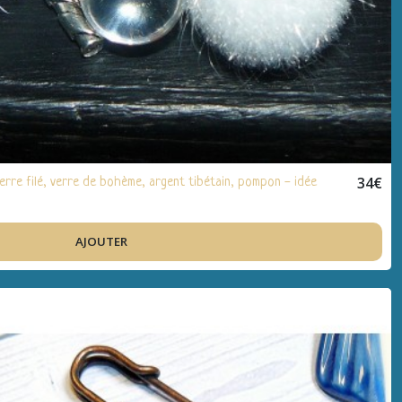
34
€
re filé, verre de bohème, argent tibétain, pompon - idée
AJOUTER