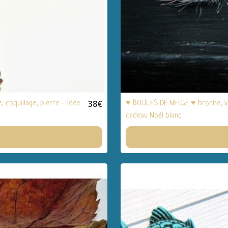
38
€
coquillage, pierre - Idée
♥ BOULES DE NEIGE ♥ broche, ver
cadeau Noël blanc