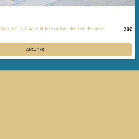
28
€
llage, nacre, howlite ✿ Idée cadeau bleu fête des mères
AJOUTER