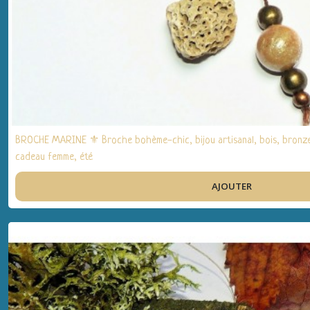
Bagues
(4)
Afficher
les
résultats
BROCHE MARINE ⚜ Broche bohème-chic, bijou artisanal, bois, bronze, 
cadeau femme, été
AJOUTER