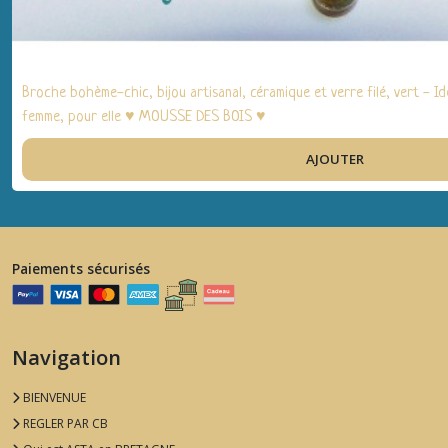
Broche bohème-chic, bijou artisanal, céramique et verre filé, vert - I
femme, pour elle ♥ MOUSSE DES BOIS ♥
AJOUTER
Paiements sécurisés
Navigation
BIENVENUE
REGLER PAR CB