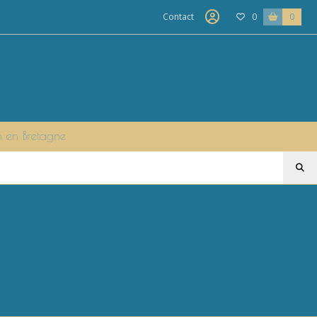
Contact
0
0
n en Bretagne