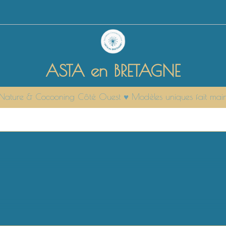
ASTA en BRETAGNE
it Nature & Cocooning Côté Ouest ♥ Modèles uniques fait mai