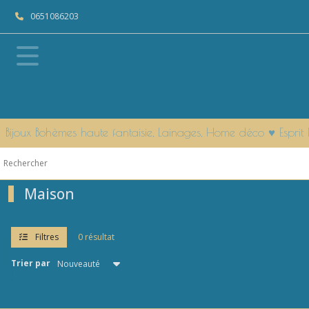
Fermer
0651086203
FILTRES
Tous
les
produits
Bijoux Bohèmes haute fantaisie, Lainages, Home déco ♥ Espr
Afficher
les
résultats
Maison
Filtres
0 résultat
Trier par