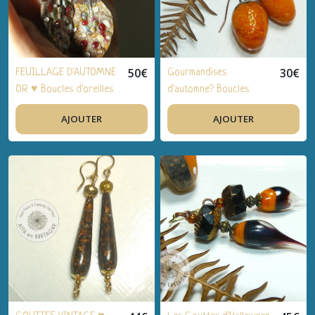
50
€
30
€
FEUILLAGE D'AUTOMNE
Gourmandises
OR ♥ Boucles d'oreilles
d'automne? Boucles
bohèmes, artisanal,
d'oreilles bohèmes,
AJOUTER
AJOUTER
laiton doré, cuivre
artisanal, cuivre,
émaillé, verre filé, cristal
céramique - idée cadeau
de Bohême - idée
Fêtes, anniversaire
cadeau FEMMES