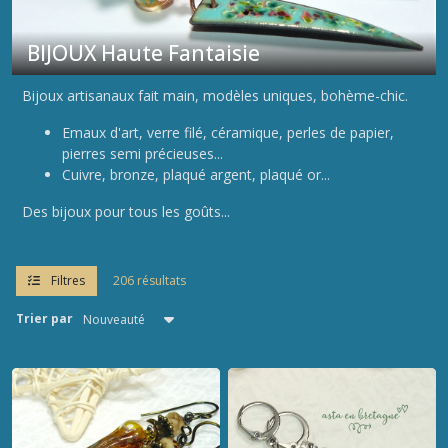
Bijoux
de
sacs
BIJOUX Haute Fantaisie
-
Porte
Bijoux artisanaux fait main, modèles uniques, bohème-chic.
clés
(6)
Emaux d'art, verre filé, céramique, perles de papier,
pierres semi précieuses...
Cuivre, bronze, plaqué argent, plaqué or...
Marque-
pages
Des bijoux pour tous les goûts...
(3)
Broches
Filtres
206 résultats
(4)
Trier par
Bracelets
(2)
Parures
(5)