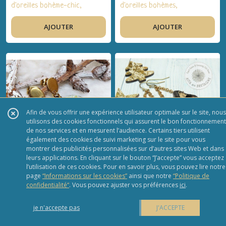
d'oreilles bohème-chic,
d'oreilles bohèmes,
artisanal, céramique,
artisanal, bronze, verre
AJOUTER
AJOUTER
cuivre - Idée cadeau,
filé, verre de Bohème,
fêtes, anniversaire, Noël
pendentif vintage - idée
cadeau FEMMES
Afin de vous offrir une expérience utilisateur optimale sur le site, nous
utilisons des cookies fonctionnels qui assurent le bon fonctionnement
de nos services et en mesurent l’audience. Certains tiers utilisent
également des cookies de suivi marketing sur le site pour vous
montrer des publicités personnalisées sur d’autres sites Web et dans
leurs applications. En cliquant sur le bouton “J’accepte” vous acceptez
l’utilisation de ces cookies. Pour en savoir plus, vous pouvez lire notre
28
€
48
€
FLEURETTES ♥ Boucles
CERAMIQUES EN FËTE ♥
page
“Informations sur les cookies”
ainsi que notre
“Politique de
d'oreilles bohèmes,
Boucles d'oreilles
confidentialité“
. Vous pouvez ajuster vos préférences
ici
.
artisanal, acier inox,
bohèmes, artisanal,
AJOUTER
AJOUTER
plaqué or, émaux d'art -
plaqué or, céramique -
je n'accepte pas
J'ACCEPTE
idée cadeau FEMMES
idée cadeau FEMMES