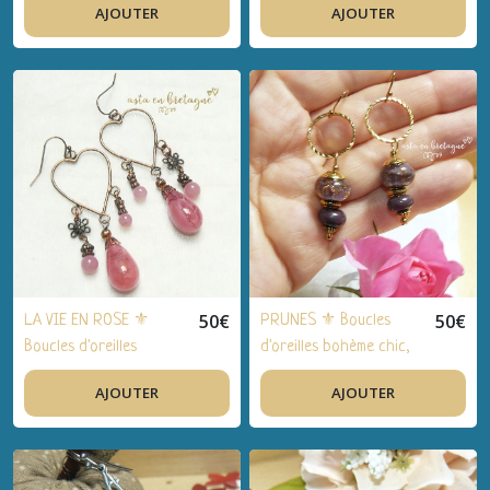
AJOUTER
AJOUTER
créateur artisanal,
créateur artisanal,
cuivre brut, cuivre
cuivre, verre filé, verre
émaillé - Idée cadeau
de Bohème - Idée
FEMME anniversaire,
cadeau FEMME
fêtes, Noël
anniversaire, fêtes, Noël
50
€
50
€
LA VIE EN ROSE ⚜
PRUNES ⚜ Boucles
Boucles d'oreilles
d'oreilles bohème chic,
bohème chic, bijou de
bijou de créateur
AJOUTER
AJOUTER
créateur artisanal,
artisanal, verre filé,
cuivre, verre filé - Idée
acier, plaqué or - Idée
cadeau FEMME
cadeau FEMME
anniversaire, fêtes, Noël
anniversaire, fêtes, Noël