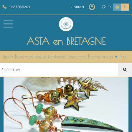
Fermer
0651086203
Contact
0
0
FILTRES
Tous
ASTA en BRETAGNE
les
produits
BIJOUX
Bijoux Bohèmes haute fantaisie, Lainages, Home déco ♥ Esprit Nature & Cocooning Côté Ouest ♥ Modèles uniques fait main en Bretagne
Haute
Fantaisie
Boucles
d'oreilles
(168)
Colliers
(14)