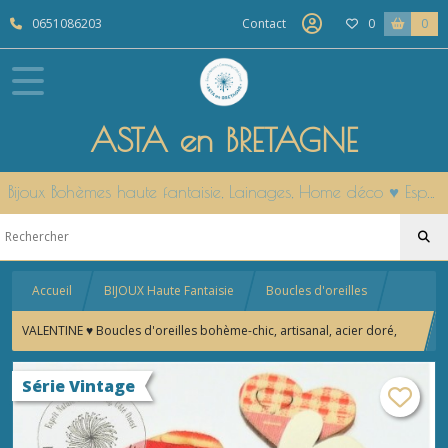
0651086203
Contact
0
0
ASTA en BRETAGNE
Bijoux Bohèmes haute fantaisie, Lainages, Home déco ♥ Esprit Nature & Cocooning Côté Ouest ♥ Modèles uniques fait main en Bretagne
Accueil
BIJOUX Haute Fantaisie
Boucles d'oreilles
VALENTINE ♥ Boucles d'oreilles bohème-chic, artisanal, acier doré,
vintage 70 - Idée cadeau, fêtes, anniversaire, Noël
Série Vintage