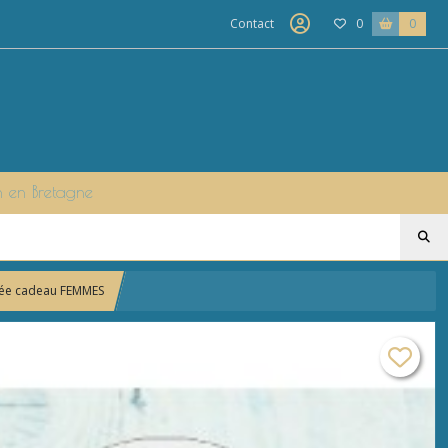
Contact
0
0
n en Bretagne
idée cadeau FEMMES