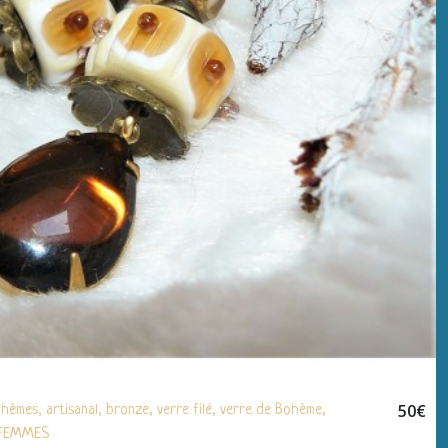
50
€
èmes, artisanal, bronze, verre filé, verre de Bohème,
u FEMMES