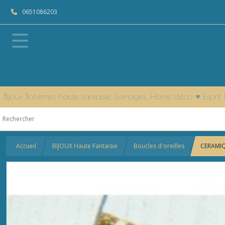
0651086203
Bijoux Bohèmes haute fantaisie, Lainages, Home déco ♥ Espr
Accueil
BIJOUX Haute Fantaisie
Boucles d'oreilles
CERAMIQU