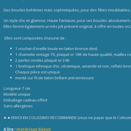
Des boucles bohèmes mais sophistiquées, pour des fêtes inoubliables.
Un style chic et glamour, Haute Fantaisie, pour ces boucles
absolument 
Elles feront également un très joli présent original, à offrir en toutes oc
Elles sont composées chacune de :
1 crochet d'oreille boule en laiton bronze doré
1 chainette vintage 70,
plaqué or 18K de haute qualité, mailles 
2 perles rondes plaqué or 24K
1 breloque ethnique chic, céramique, amande et noir, reflets bron
Chaque pièce est unique
monté sur fil de laiton brillant anti ternissure
Longueur 7 cm
Modèle unique
Emballage cadeau offert
Sans allergènes
►►ENVOI EN COLISSIMO RECOMMANDE (vous ne payer que le Colissimo,
A lire :
matériaux bijoux