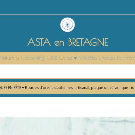
ASTA en BRETAGNE
it Nature & Cocooning Côté Ouest ♥ Modèles uniques fait mai
ES EN FËTE ♥ Boucles d'oreilles bohèmes, artisanal, plaqué or, céramique - 