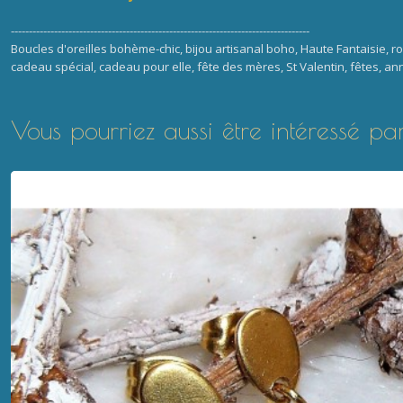
-----------------------------------------------------------------------------------
Boucles d'oreilles bohème-chic, bijou artisanal boho, Haute Fantaisie, r
cadeau spécial, cadeau pour elle, fête des mères, St Valentin, fêtes, an
Vous pourriez aussi être intéressé pa