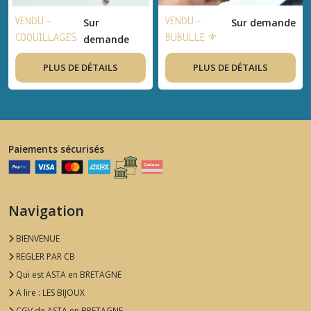
VENDU -
Sur
VENDU -
Sur demande
COQUILLAGES
demande
BUBULLE ⚜
⚜ Boucles
Boucles
PLUS DE DÉTAILS
PLUS DE DÉTAILS
d'oreilles
d'oreilles
bohème-chic,
bohème-chic,
bijou
bijou
artisanal,
artisanal,
cuivre émaillé,
cuivre émaillé,
Paiements sécurisés
cuivre, nacre
nacre
blanche - Idée
blanche
cadeau
naturelle -
femme, été
Idée cadeau
Navigation
femme, été
BIENVENUE
REGLER PAR CB
Qui est ASTA en BRETAGNE
A lire : LES BIJOUX
CGV de ASTA en BRETAGNE