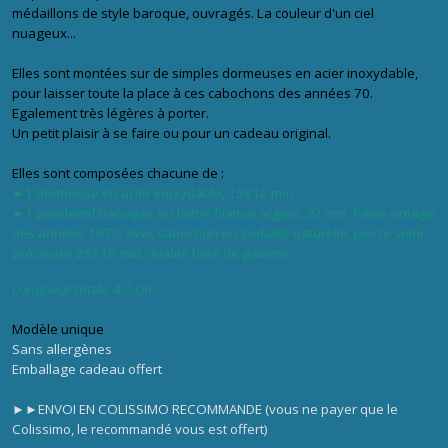
médaillons de style baroque, ouvragés. La couleur d'un ciel
nuageux...
Elles sont montées sur de simples dormeuses en acier inoxydable,
pour laisser toute la place à ces cabochons des années 70.
Egalement très légères à porter.
Un petit plaisir à se faire ou pour un cadeau original.
Elles sont composées chacune de :
►1 dormeuse en acier inoxydable, 15X12 mm
►1
p
endentif baroque, en laiton finition argent, 32 mm. Pièce vintage
des années 1970. Avec cabochon en Sodalite naturelle, pierre semi-
précieuse 25X18 mm, qualité haut de gamme.
Longueur totale 4,7 cm
Modèle unique
Sans allergènes
Emballage cadeau offert
►►ENVOI EN COLISSIMO RECOMMANDE (vous ne payer que le
Colissimo, le recommandé vous est offert)