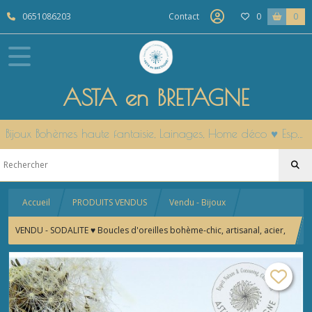
0651086203
Contact
0
0
ASTA en BRETAGNE
Bijoux Bohèmes haute fantaisie, Lainages, Home déco ♥ Esprit Nature & Cocooning Côté Ouest ♥ Modèles uniques fait main en Bretagne
Accueil
PRODUITS VENDUS
Vendu - Bijoux
VENDU - SODALITE ♥ Boucles d'oreilles bohème-chic, artisanal, acier,
cabochon vintage Sodalite naturelle - Idée cadeau, fêtes,
anniversaire