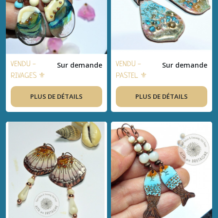
VENDU -
Sur demande
VENDU -
Sur demande
RIVAGES ⚜
PASTEL ⚜
Boucles
Boucles
PLUS DE DÉTAILS
PLUS DE DÉTAILS
d'oreilles
d'oreilles
bohème-chic,
bohème-chic,
bijou
bijou
artisanal,
artisanal,
verre filé,
cuivre émaillé,
cuivre - Idée
cuivre - Idée
cadeau
cadeau
femme, été
femme, été