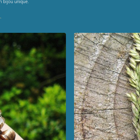
n bijou unique.
r