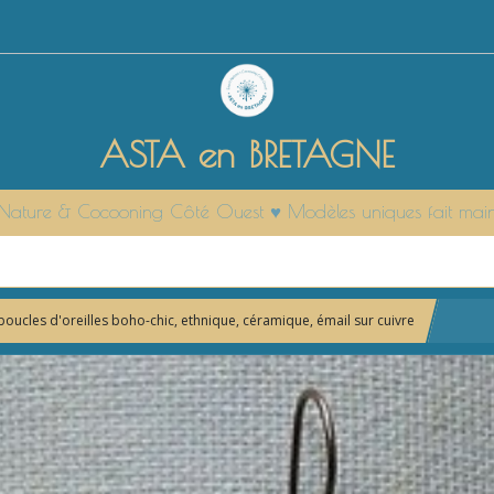
ASTA en BRETAGNE
it Nature & Cocooning Côté Ouest ♥ Modèles uniques fait mai
boucles d'oreilles boho-chic, ethnique, céramique, émail sur cuivre