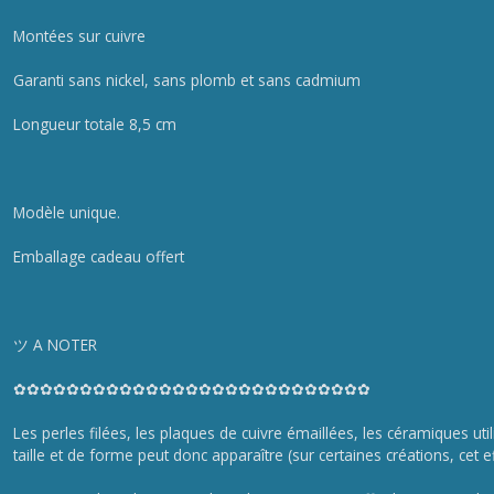
Montées sur cuivre
Garanti sans nickel, sans plomb et sans cadmium
Longueur totale 8,5 cm
Modèle unique.
Emballage cadeau offert
ツ A NOTER
✿✿✿✿✿✿✿✿✿✿✿✿✿✿✿✿✿✿✿✿✿✿✿✿✿✿✿
Les perles filées, les plaques de cuivre émaillées, les céramiques uti
taille et de forme peut donc apparaître (sur certaines créations, cet e