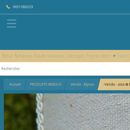
0651086203
Bijoux Bohèmes haute fantaisie, Lainages, Home déco ♥ Espr
Accueil
PRODUITS VENDUS
Vendu - Bijoux
-Vendu - asia ✿ 