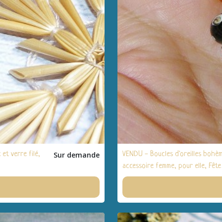
et verre filé,
Sur demande
VENDU - Boucles d'oreilles bohème
accessoire femme, pour elle, Fê