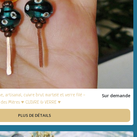
, artisanal, cuivre brut martelé et verre filé -
Sur demande
te des Mères ♥ CUIVRE & VERRE ♥
PLUS DE DÉTAILS