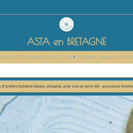
ASTA en BRETAGNE
it Nature & Cocooning Côté Ouest ♥ Modèles uniques fait mai
d'oreilles bohème bleues, artisanal, acier inox et verre filé - accessoire femm