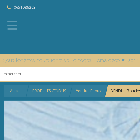
0651086203
Bijoux Bohèmes haute fantaisie, Lainages, Home déco ♥ Espr
Accueil
PRODUITS VENDUS
Vendu - Bijoux
VENDU - Boucles 