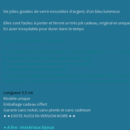
De jolies gouttes de verre incrustées d'argent, d'un bleu lumineux
Elles sont faciles à porter et feront un très joli cadeau, original et unique
En acier inoxydable pour durer dans le temps.
Elles sont composées chacune de :
►
1 crochet pour boucles d'oreilles en acier inoxydable, 21.5 x 11 mm,
►1 perle en verre de Bohème, aquamarine, 6 mm
►1 coupelle filigrane ajourée en acier inoxydable
►1 petite perle en acier inoxydable
►
1
breloque Lampwork en effetre Murano, forme goutte, filée au chalum
mm de long, 10-12 mm au point le plus large - Fabrication artisanale de 
Longueur 5,5 cm
Modèle unique
Emballage cadeau offert
Garanti sans nickel, sans plomb et sans cadmium
►►EXISTE AUSSI EN VERSION NOIRE◄◄
►
A lire :
matériaux bijoux