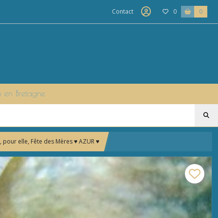
Contact
0
0
n en Bretagne
e, pour elle, Fête des Mères ♥ AZUR ♥