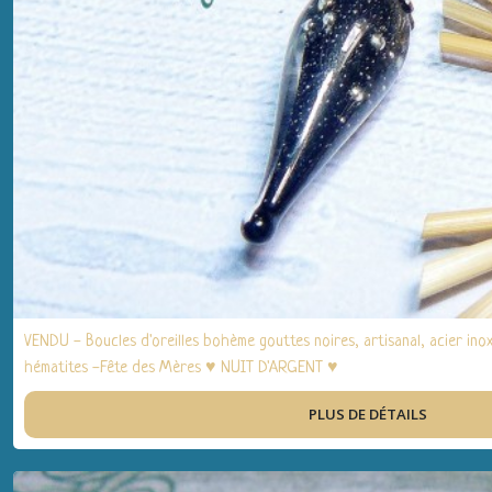
VENDU - Boucles d'oreilles bohème gouttes noires, artisanal, acier inox 
hématites -Fête des Mères ♥ NUIT D'ARGENT ♥
PLUS DE DÉTAILS