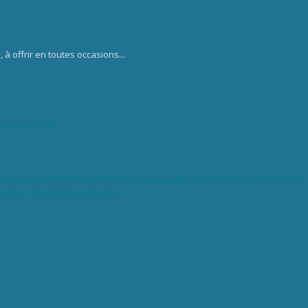
, à offrir en toutes occasions...
 épaisseur 1mm
eau sur un fil d'argent sterling,
noyau aigue-marine transparent décoré de
Jennie, créatrice des Pays Bas