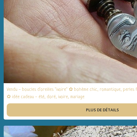
Vendu - boucles d'oreilles "ivoire" ✿ bohème chic, romantique, perles 
✿ idée cadeau - été, doré, ivoire, mariage
PLUS DE DÉTAILS