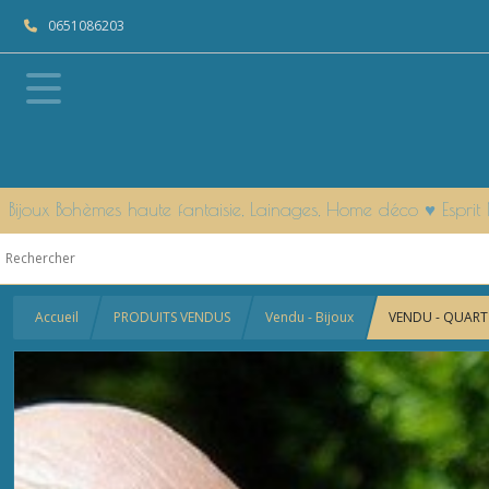
0651086203
Bijoux Bohèmes haute fantaisie, Lainages, Home déco ♥ Espr
Accueil
PRODUITS VENDUS
Vendu - Bijoux
VENDU - QUARTZ 