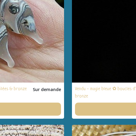
filées & bronze
Sur demande
Vendu - magie bleue ✿ boucles d'
bronze