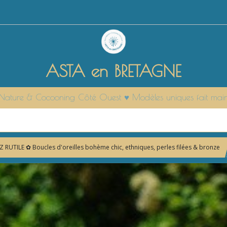
ASTA en BRETAGNE
it Nature & Cocooning Côté Ouest ♥ Modèles uniques fait mai
RUTILE ✿ Boucles d'oreilles bohème chic, ethniques, perles filées & bronze