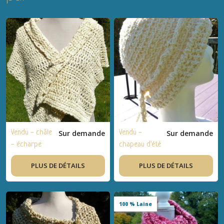
Vendu - châle
Sur demande
Vendu -
Sur demande
- écharpe
chapeau d'été
d'été en
léger en
PLUS DE DÉTAILS
PLUS DE DÉTAILS
coton écru
coton écru
crocheté
crocheté
100 % Laine