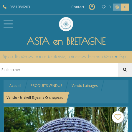
0651086203
Contact
0
0
ASTA en BRETAGNE
Bijoux Bohèmes haute fantaisie, Lainages, Home déco ♥ Esprit Nature & Cocooning Côté Ouest ♥ Modèles uniques fait main en Bretagne
Accueil
PRODUITS VENDUS
Vendu Lainages
Vendu - triskell & jeans ✿ chapeau