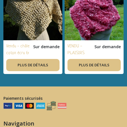
Vendu - châle
Sur demande
VENDU -
Sur demande
coton écru &
PLAISIRS
or crocheté
D'HIVER ✿
PLUS DE DÉTAILS
PLUS DE DÉTAILS
main
écharpe -
snood double
boutonné en
pure laine,
mèche
Paiements sécurisés
flammée
d'aspect
irrégulier
phildar -
Navigation